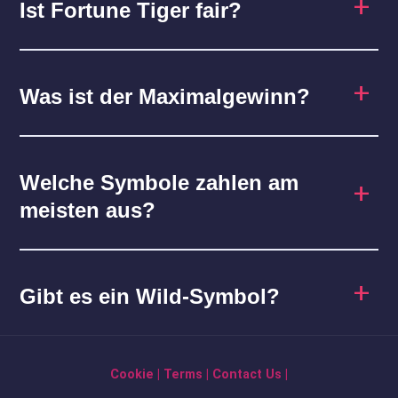
Ist Fortune Tiger fair?
Was ist der Maximalgewinn?
Welche Symbole zahlen am
meisten aus?
Gibt es ein Wild-Symbol?
Cookie
|
Terms
|
Contact Us
|