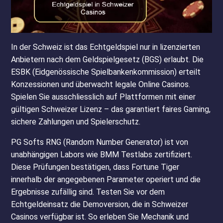
In der Schweiz ist das Echtgeldspiel nur in lizenzierten
Anbietern nach dem Geldspielgesetz (BGS) erlaubt. Die
ESBK (Eidgenössische Spielbankenkommission) erteilt
Konzessionen und überwacht legale Online Casinos.
Spielen Sie ausschliesslich auf Plattformen mit einer
gültigen Schweizer Lizenz – das garantiert faires Gaming,
sichere Zahlungen und Spielerschutz.
PG Softs RNG (Random Number Generator) ist von
unabhängigen Labors wie BMM Testlabs zertifiziert.
Diese Prüfungen bestätigen, dass Fortune Tiger
innerhalb der angegebenen Parameter operiert und die
Ergebnisse zufällig sind. Testen Sie vor dem
Echtgeldeinsatz die Demoversion, die in Schweizer
Casinos verfügbar ist. So erleben Sie Mechanik und