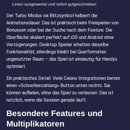
Linien ausgewertet und sofort gutgeschrieben.
Der Turbo Modus via Blitzsymbol halbiert die
Animationsdauer. Das ist praktisch beim Freispielen von
Bonussen oder bei der Suche nach dem Feature. Die
Oberfläche skaliert perfekt auf iOS und Android ohne
Verzögerungen. Desktop Spieler erhalten dieselbe
Funktionalität, allerdings bleibt bei Querformaten
ungenutzter Raum – das Spiel ist eindeutig für Handys
optimiert.
Ein praktisches Detail: Viele Casino Integrationen bieten
einen «Schnelleinzahlung» Button unten rechts. Sie
können aufladen, ohne das Spiel zu verlassen. Das ist
nützlich, wenn die Session gerade läuft.
Besondere Features und
Multiplikatoren