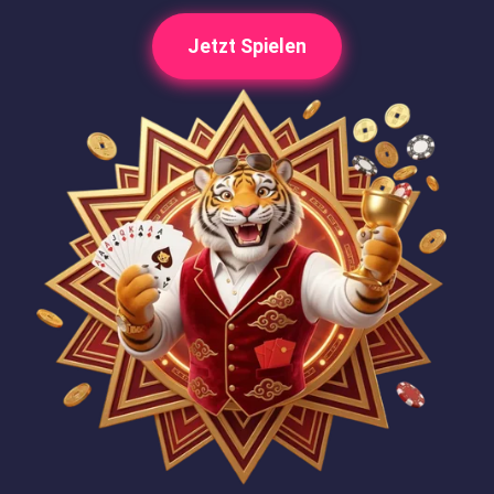
Jetzt Spielen