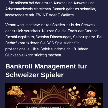
– Sie müssen bei der ersten Auszahlung Ausweis und
Adressnachweis einreichen. Danach geht es schneller,
insbesondere mit TWINT oder E Wallets.
Verantwortungsbewusstes Spielen ist in der Schweiz
gesetzlich verankert. Nutzen Sie die Tools der Casinos:
Einzahlungslimits, Session Erinnerungen, Selbstsperre. Bei
Bedarf kontaktieren Sie SOS Spielsucht für
professionelle Hilfe. Spielteilnahme ab 18 Jahren.
Glücksspiel kann süchtig machen.
Bankroll Management für
Schweizer Spieler