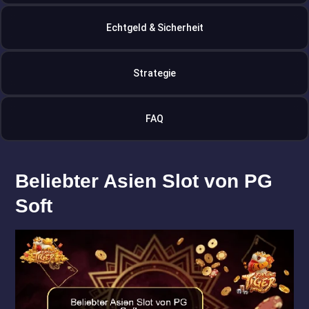
Echtgeld & Sicherheit
Strategie
FAQ
Beliebter Asien Slot von PG
Soft