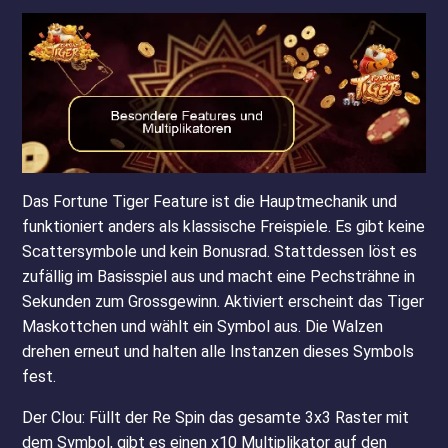
Das Fortune Tiger Feature ist die Hauptmechanik und
funktioniert anders als klassische Freispiele. Es gibt keine
Scattersymbole und kein Bonusrad. Stattdessen löst es
zufällig im Basisspiel aus und macht eine Pechsträhne in
Sekunden zum Grossgewinn. Aktiviert erscheint das Tiger
Maskottchen und wählt ein Symbol aus. Die Walzen
drehen erneut und halten alle Instanzen dieses Symbols
fest.
Der Clou: Füllt der Re Spin das gesamte 3x3 Raster mit
dem Symbol, gibt es einen x10 Multiplikator auf den