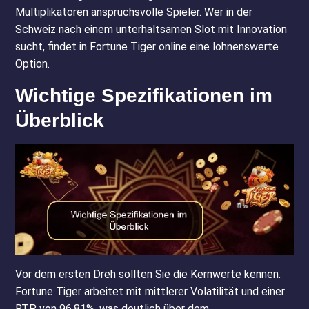
Multiplikatoren anspruchsvolle Spieler. Wer in der
Schweiz nach einem unterhaltsamen Slot mit Innovation
sucht, findet in Fortune Tiger online eine lohnenswerte
Option.
Wichtige Spezifikationen im
Überblick
Vor dem ersten Dreh sollten Sie die Kernwerte kennen.
Fortune Tiger arbeitet mit mittlerer Volatilität und einer
RTP von 96.81%, was deutlich über dem