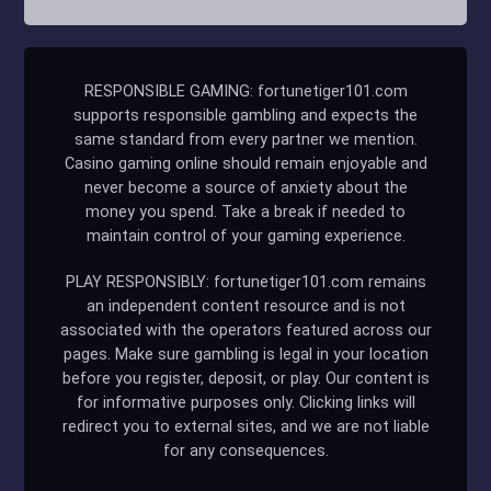
RESPONSIBLE GAMING: fortunetiger101.com
supports responsible gambling and expects the
same standard from every partner we mention.
Casino gaming online should remain enjoyable and
never become a source of anxiety about the
money you spend. Take a break if needed to
maintain control of your gaming experience.
PLAY RESPONSIBLY: fortunetiger101.com remains
an independent content resource and is not
associated with the operators featured across our
pages. Make sure gambling is legal in your location
before you register, deposit, or play. Our content is
for informative purposes only. Clicking links will
redirect you to external sites, and we are not liable
for any consequences.